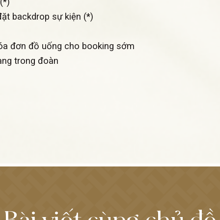
(*)
 đặt backdrop sự kiện (*)
hóa đơn đồ uống cho booking sớm
àng trong đoàn