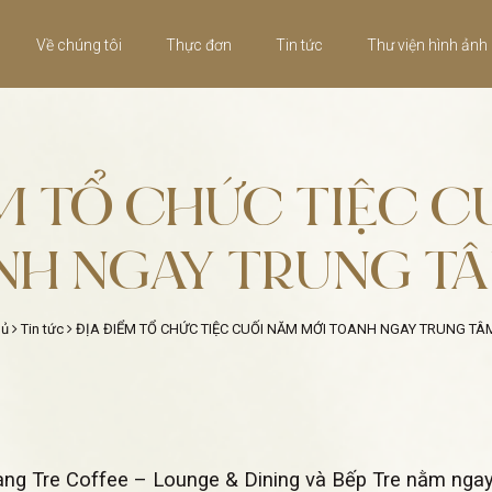
Về chúng tôi
Thực đơn
Tin tức
Thư viện hình ảnh
M TỔ CHỨC TIỆC 
NH NGAY TRUNG TÂ
hủ
Tin tức
ĐỊA ĐIỂM TỔ CHỨC TIỆC CUỐI NĂM MỚI TOANH NGAY TRUNG TÂ
ng Tre Coffee – Lounge & Dining và Bếp Tre nằm ngay 