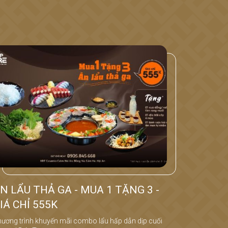
N LẨU THẢ GA - MUA 1 TẶNG 3 -
IÁ CHỈ 555K
ương trình khuyến mãi combo lẩu hấp dẫn dịp cuối