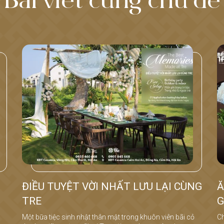
Bài viết cùng chủ đề
ĐIỀU TUYỆT VỜI NHẤT LƯU LẠI CÙNG
Ă
TRE
G
Một bữa tiệc sinh nhật thân mật trong khuôn viên bãi cỏ
Ch